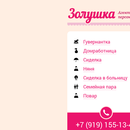
Гувернантка
Домработница
Сиделка
Няня
Сиделка в больницу
Семейная пара
Повар
+7 (919) 155-13-