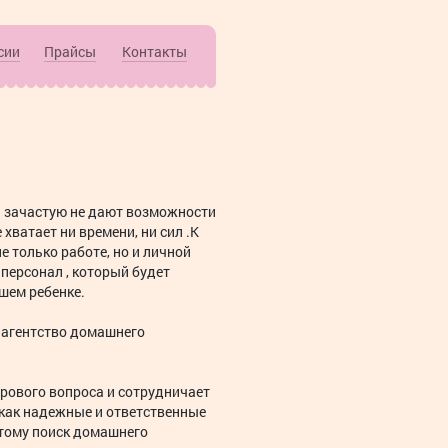
сии
Прайсы
Контакты
ь зачастую не дают возможности
хватает ни времени, ни сил .К
не только работе, но и личной
персонал , который будет
ашем ребенке.
 агентство домашнего
рового вопроса и сотрудничает
как надежные и ответственные
тому поиск домашнего