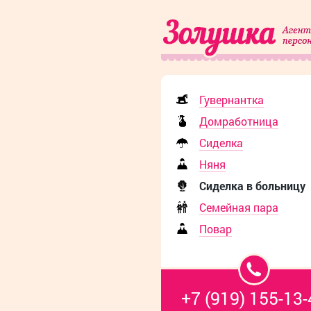
Гувернантка
Домработница
Сиделка
Няня
Сиделка в больницу
Семейная пара
Повар
+7 (919) 155-13-