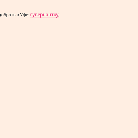
гувернантку
добрать в Уфе:
,