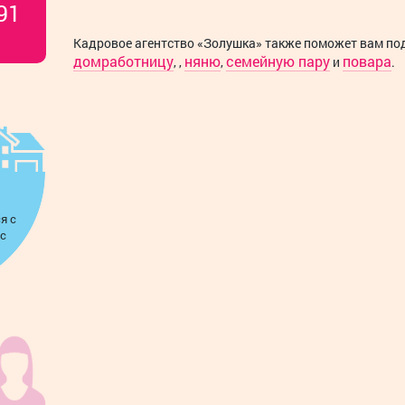
91
Кадровое агентство «Золушка» также поможет вам по
домработницу
няню
семейную пару
повара
,
,
,
и
.
я с
с